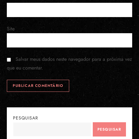
Site
Salvar meus dados neste navegador para a próxima vez
que eu comentar.
PESQUISAR
PESQUISAR