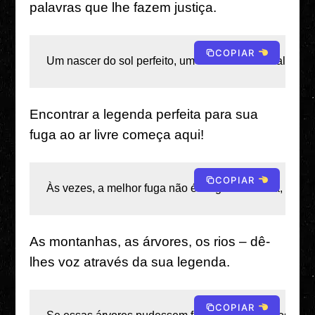
palavras que lhe fazem justiça.
COPIAR
Um nascer do sol perfeito, um vale intocado – alguma
Encontrar a legenda perfeita para sua
fuga ao ar livre começa aqui!
COPIAR
Às vezes, a melhor fuga não é longe – é lá fora, a céu 
As montanhas, as árvores, os rios – dê-
lhes voz através da sua legenda.
COPIAR