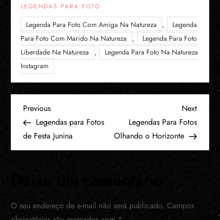
LEGENDAS PARA FOTO
,
Legenda Para Foto Com Amiga Na Natureza
Legenda
,
Para Foto Com Marido Na Natureza
Legenda Para Foto
,
Liberdade Na Natureza
Legenda Para Foto Na Natureza
Instagram
N
Previous
Next
Previous
Next
Post
Post
Legendas para Fotos
Legendas Para Fotos
a
de Festa Junina
Olhando o Horizonte
v
Deixe um comentário
e
g
O seu endereço de e-mail não será publicado.
Campos
obrigatórios são marcados com
*