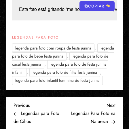
COPIAR
Esta foto está gritando “melhor noite de todas”, vamos
LEGENDAS PARA FOTO
,
legenda para foto com roupa de festa junina
legenda
,
para foto de bebe festa junina
legenda para foto de
,
casal festa junina
legenda para foto de festa junina
,
,
infantil
legenda para foto de filha festa junina
legenda para foto infantil feminina de festa junina
N
Previous
Next
Previous
Next
Post
Post
Legendas para Foto
Legendas Para Foto na
a
de Cilios
Natureza