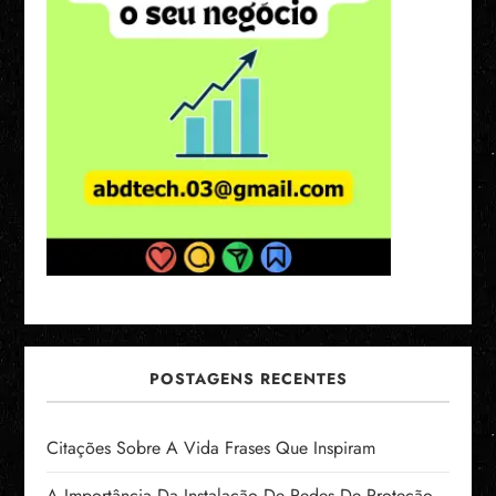
ã
o
d
e
p
o
s
POSTAGENS RECENTES
t
s
Citações Sobre A Vida Frases Que Inspiram
A Importância Da Instalação De Redes De Proteção