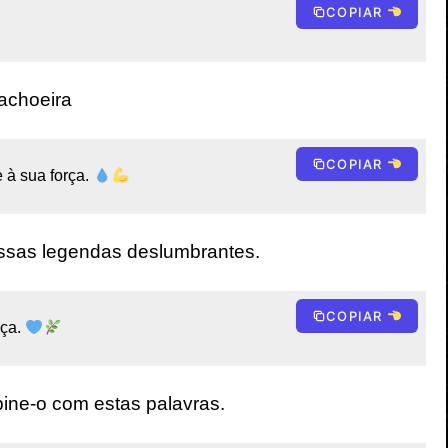
COPIAR
achoeira
COPIAR
à sua força. 
ssas legendas deslumbrantes.
COPIAR
ça. 
ne-o com estas palavras.