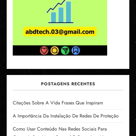
o
d
e
p
o
s
POSTAGENS RECENTES
t
s
Citações Sobre A Vida Frases Que Inspiram
A Importância Da Instalação De Redes De Proteção
Como Usar Conteúdo Nas Redes Sociais Para