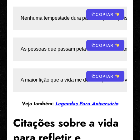
COPIAR
Nenhuma tempestade dura para sempre; depois da chu
COPIAR
As pessoas que passam pela nossa vida deixam pega
COPIAR
A maior lição que a vida me deu foi aprender a valori
Veja também:
Legendas Para Aniversário
Citações sobre a vida
para refletir e