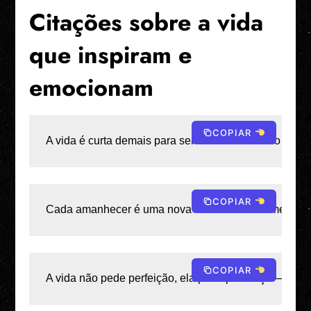
Citações sobre a vida
que inspiram e
emocionam
COPIAR
A vida é curta demais para ser vivida com medo — ou
COPIAR
Cada amanhecer é uma nova chance de recomeçar, de r
COPIAR
A vida não pede perfeição, ela pede presença — est