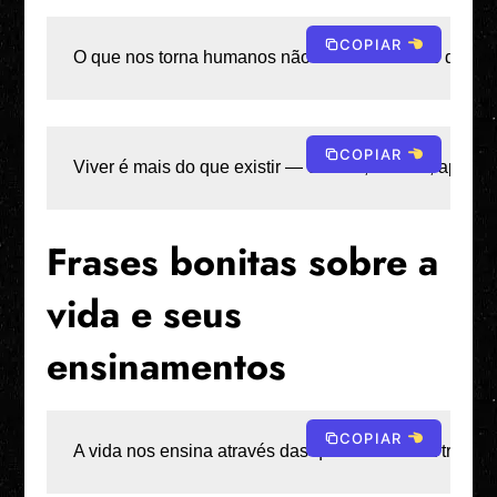
COPIAR
O que nos torna humanos não é a ausência de dor, m
COPIAR
Viver é mais do que existir — é sentir, crescer, apre
Frases bonitas sobre a
vida e seus
ensinamentos
COPIAR
A vida nos ensina através das quedas — cada tropeço 