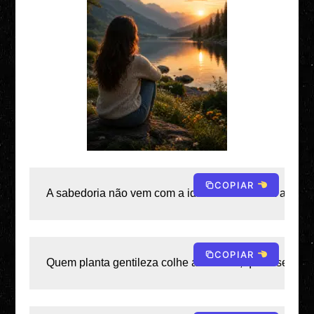
COPIAR
A sabedoria não vem com a idade — vem com a dispos
COPIAR
Quem planta gentileza colhe amizades; quem semeia 