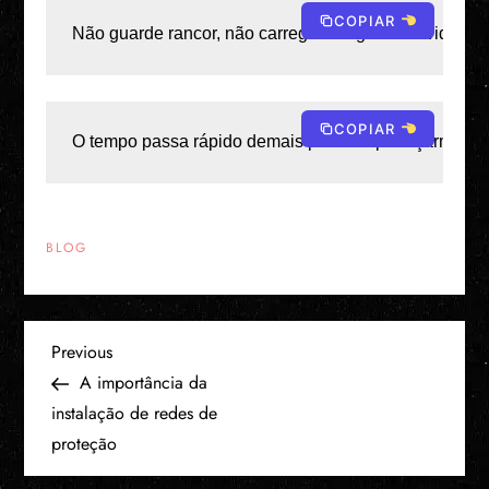
COPIAR
Não guarde rancor, não carregue mágoa — a vida é le
COPIAR
O tempo passa rápido demais para desperdiçarmos c
BLOG
N
Previous
Previous
Post
A importância da
a
instalação de redes de
proteção
v