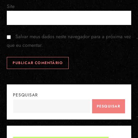
Site
Salvar meus dados neste navegador para a próxima vez
que eu comentar.
PESQUISAR
PESQUISAR