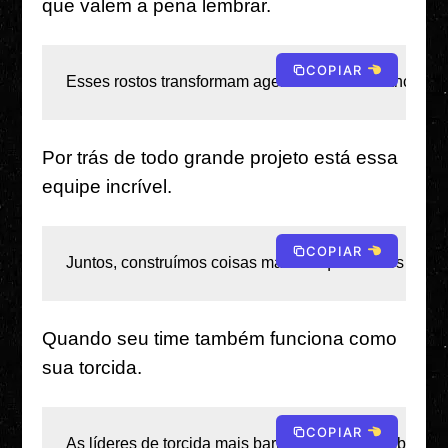
que valem a pena lembrar.
COPIAR
Esses rostos transformam agendas em lembranças ine
Por trás de todo grande projeto está essa
equipe incrível.
COPIAR
Juntos, construímos coisas maiores que nossos sonho
Quando seu time também funciona como
sua torcida.
COPIAR
As líderes de torcida mais barulhentas e os ombros mai