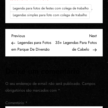
,
Legenda para fotos de festas com colega de trabalho
Legendas simples para foto com colega de trabalho
N
Previous
Next
Previous
Next
Post
Post
Legendas para Fotos
35+ Legendas Para Fotos
a
em Parque De Diversão
de Cabelo
v
Deixe um comentário
e
g
O seu endereço de e-mail não será publicado.
Campos
obrigatórios são marcados com
*
a
Comentário
ç
*