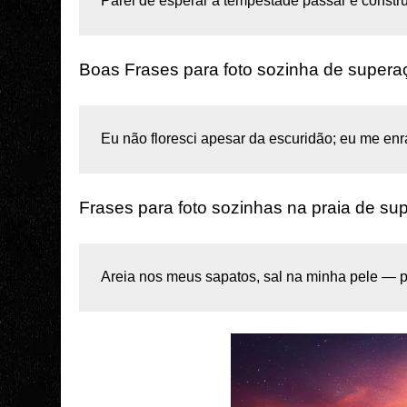
Parei de esperar a tempestade passar e construí
Boas Frases para foto sozinha de supera
Eu não floresci apesar da escuridão; eu me enra
Frases para foto sozinhas na praia de su
Areia nos meus sapatos, sal na minha pele — p