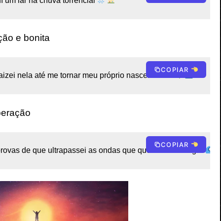
 um lar na chuva torrencial 
ção e bonita
COPIAR
izei nela até me tornar meu próprio nascer do sol 
peração
COPIAR
rovas de que ultrapassei as ondas que queriam me afogar 