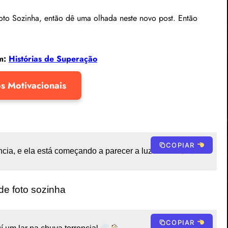
oto Sozinha, então dê uma olhada neste novo post. Então
ém:
Histórias de Superação
s Motivacionais
COPIAR
cia, e ela está começando a parecer a luz do sol 
de foto sozinha
COPIAR