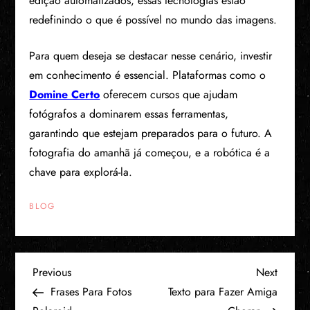
edição automatizados, essas tecnologias estão
redefinindo o que é possível no mundo das imagens.
Para quem deseja se destacar nesse cenário, investir
em conhecimento é essencial. Plataformas como o
Domine Certo
oferecem cursos que ajudam
fotógrafos a dominarem essas ferramentas,
garantindo que estejam preparados para o futuro. A
fotografia do amanhã já começou, e a robótica é a
chave para explorá-la.
BLOG
N
Previous
Next
Previous
Next
Post
Post
Frases Para Fotos
Texto para Fazer Amiga