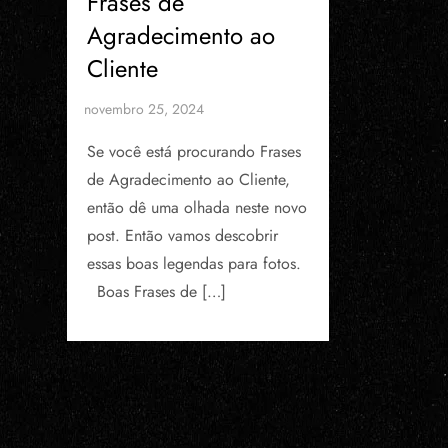
Frases de
Agradecimento ao
Cliente
Se você está procurando Frases
de Agradecimento ao Cliente,
então dê uma olhada neste novo
post. Então vamos descobrir
essas boas legendas para fotos.
Boas Frases de […]