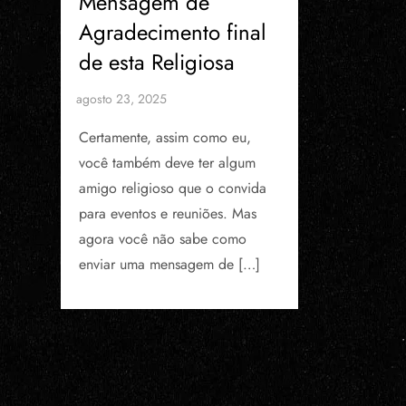
Mensagem de
Agradecimento final
de esta Religiosa
Certamente, assim como eu,
você também deve ter algum
amigo religioso que o convida
para eventos e reuniões. Mas
agora você não sabe como
enviar uma mensagem de […]