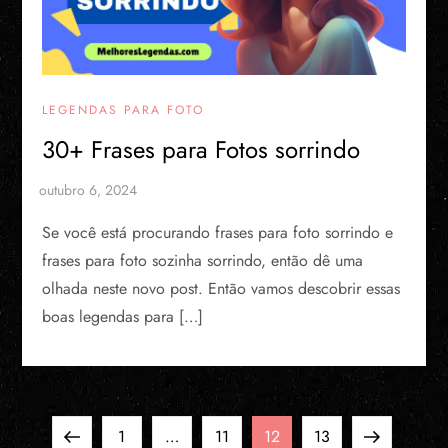
LEGENDAS PARA FOTO
30+ Frases para Fotos sorrindo
Se você está procurando ​frases para foto sorrindo​ e
frases para foto sozinha sorrindo​, então dê uma
olhada neste novo post. Então vamos descobrir essas
boas legendas para […]
P
Previous
Page
Page
Page
Page
Next
1
…
11
12
13