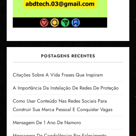
e
p
o
s
POSTAGENS RECENTES
t
s
Citações Sobre A Vida Frases Que Inspiram
A Importância Da Instalação De Redes De Proteção
Como Usar Conteúdo Nas Redes Sociais Para
Construir Sua Marca Pessoal E Conquistar Vagas
Mensagem De 1 Ano De Namoro
Mensagens De Condolências Por Falecimento